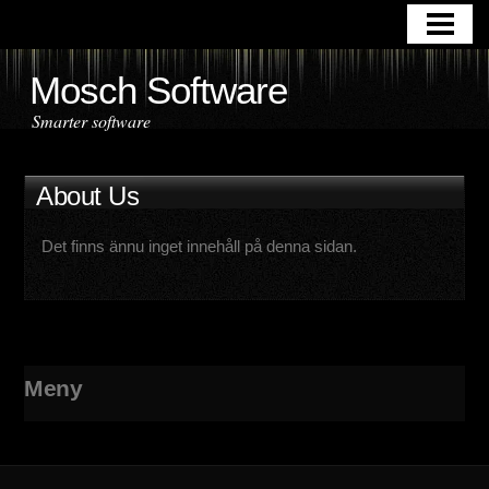
HOME
APPLICATIONS
Mosch Software
DOWNLOAD
Smarter software
ABOUT US
About Us
CONTACT
Det finns ännu inget innehåll på denna sidan.
Meny